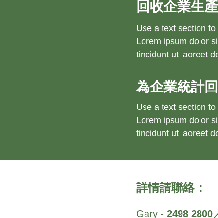
回收企業生產
Use a text section to
Lorem ipsum dolor si
tincidunt ut laoreet d
為企業統計
Use a text section to
Lorem ipsum dolor si
tincidunt ut laoreet d
詳情請聯絡：
Gary - 
2498 2800