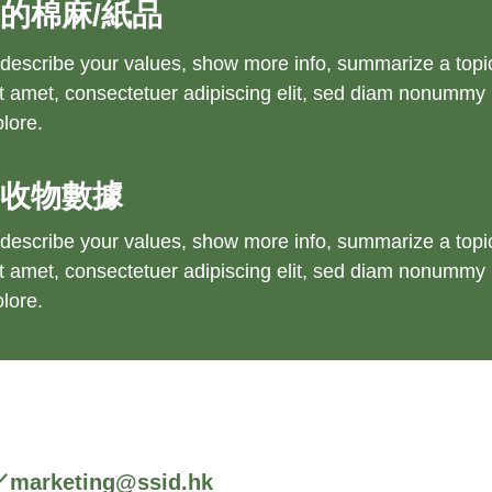
的棉麻/
紙品
 describe your values, show more info, summarize a topic, o
t amet, consectetuer adipiscing elit, sed diam nonummy 
olore.
回收物數據
 describe your values, show more info, summarize a topic, o
t amet, consectetuer adipiscing elit, sed diam nonummy 
olore.
／marketing@ssid.hk