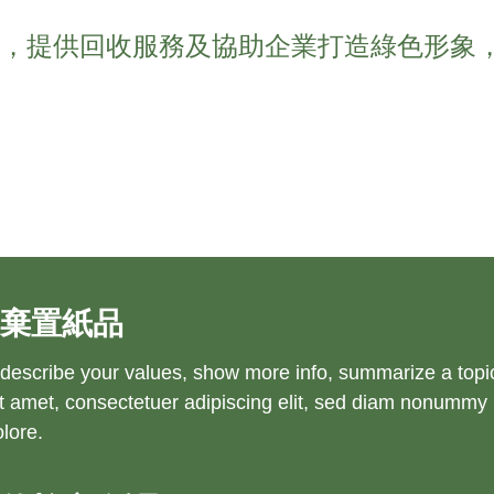
作，提供回收服務及協助企業打造綠色形象
動棄置紙品
 describe your values, show more info, summarize a topic, o
t amet, consectetuer adipiscing elit, sed diam nonummy 
olore.