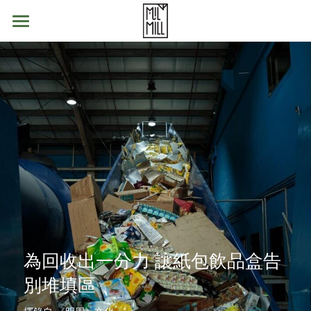
首頁
喵坊產品
喵坊服務
再生紙品
家居用品
交通方法
MilCycle
零售點 Retailers
喵巴士回收車
ABOUT 喵坊
喵坊網店
參觀喵坊
最新消息
學校合作
簡介
我們的使命
為回收出一分力 讓紙包飲品盒告
報名
綠色教育
聯絡我們
別堆填區
學校回收計畫
常見問題