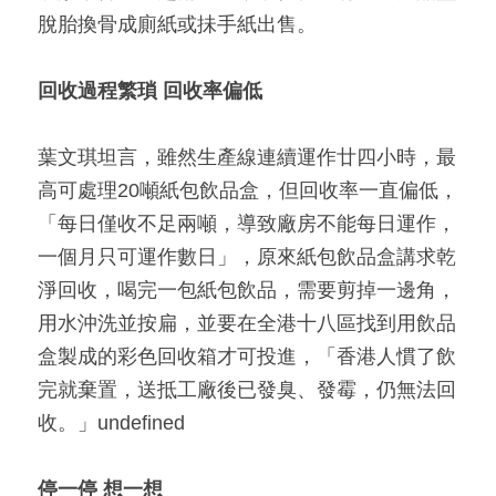
脫胎換骨成廁紙或抺手紙出售。
回收過程繁瑣 回收率偏低
葉文琪坦言，雖然生產線連續運作廿四小時，最
高可處理20噸紙包飲品盒，但回收率一直偏低，
「每日僅收不足兩噸，導致廠房不能每日運作，
一個月只可運作數日」，原來紙包飲品盒講求乾
淨回收，喝完一包紙包飲品，需要剪掉一邊角，
用水沖洗並按扁，並要在全港十八區找到用飲品
盒製成的彩色回收箱才可投進，「香港人慣了飲
完就棄置，送抵工廠後已發臭、發霉，仍無法回
收。」undefined
停一停 想一想