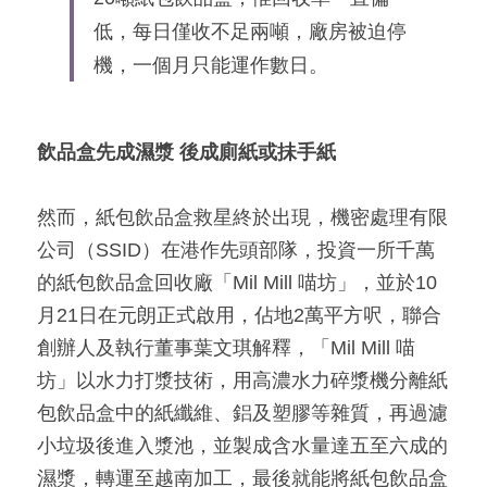
低，每日僅收不足兩噸，廠房被迫停
機，一個月只能運作數日。
飲品盒先成濕漿 後成廁紙或抺手紙
然而，紙包飲品盒救星終於出現，機密處理有限
公司（SSID）在港作先頭部隊，投資一所千萬
的紙包飲品盒回收廠「Mil Mill 喵坊」，並於10
月21日在元朗正式啟用，佔地2萬平方呎，聯合
創辦人及執行董事葉文琪解釋，「Mil Mill 喵
坊」以水力打漿技術，用高濃水力碎漿機分離紙
包飲品盒中的紙纖維、鋁及塑膠等雜質，再過濾
小垃圾後進入漿池，並製成含水量達五至六成的
濕漿，轉運至越南加工，最後就能將紙包飲品盒