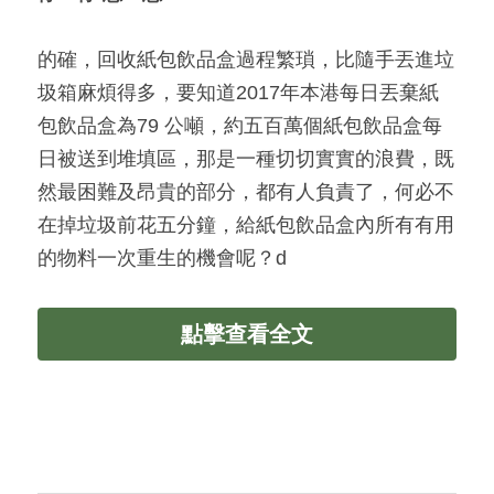
的確，回收紙包飲品盒過程繁瑣，比隨手丟進垃
圾箱麻煩得多，要知道2017年本港每日丟棄紙
包飲品盒為79 公噸，約五百萬個紙包飲品盒每
日被送到堆填區，那是一種切切實實的浪費，既
然最困難及昂貴的部分，都有人負責了，何必不
在掉垃圾前花五分鐘，給紙包飲品盒內所有有用
的物料一次重生的機會呢？d
點擊查看全文