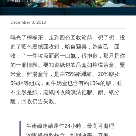
擇錄自 《明周》文化
喵坊知識+
December 3, 2019
紙包盒是如何回收？
喝光了檸檬茶，走到四色回收箱前，想了想，投
喵坊的綠色能源
進了藍色廢紙回收箱，暗自竊喜，為自己「回
喵坊的棉麻回收
收」了一件垃圾而鬆一口氣，很抱歉，那只是你
的一廂情願。要知道紙包飲品盒如檸檬茶盒、粟
喵坊的FSC Recycled認證
米盒、雞湯盒等，是由75%紙纖維、20%膠及
喵坊廠房機器
5%鋁等組成，而牛奶盒也含有約15%的膠，並
不全然是紙，廢紙回收商無法把膠、鋁、紙分
離，回收仍告失敗。
生產線連續運作24小時，最高可處理
20噸紙包飲品盒，惟回收率一直偏