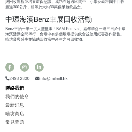
與回收過程並培養環保意識。成功在超過50間中、小學及幼稚園中回收
超過300公斤，相等於大約30萬個紙包飲品盒。
中環海濱Benz車展回收活動
Benz平治一年一度大型盛事「BAM Festival」嘉年華會一連三日於中環
海濱活動空間舉行，會場中有多個展場提供飲食並使用紙容器作銷售。
喵坊參與盛事並協助回收當中產生之可回收物。
2498 2800
info@milmill.hk
聯絡我們
我們的使命
最新消息
喵坊商店
常見問題