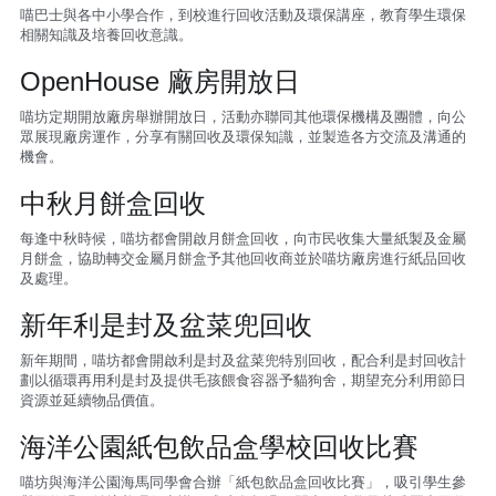
喵巴士與各中小學合作，到校進行回收活動及環保講座，教育學生環保
相關知識及培養回收意識。
喵坊知識+
OpenHouse 廠房開放日
紙包盒是如何回收？
喵坊定期開放廠房舉辦開放日，活動亦聯同其他環保機構及團體，向公
眾展現廠房運作，分享有關回收及環保知識，並製造各方交流及溝通的
喵坊的綠色能源
機會。
喵坊的棉麻回收
中秋月餅盒回收
每逢中秋時候，喵坊都會開啟月餅盒回收，向市民收集大量紙製及金屬
喵坊的FSC Recycled認證
月餅盒，協助轉交金屬月餅盒予其他回收商並於喵坊廠房進行紙品回收
及處理。
喵坊廠房機器
新年利是封及盆菜兜回收
新年期間，喵坊都會開啟利是封及盆菜兜特別回收，配合利是封回收計
劃以循環再用利是封及提供毛孩餵食容器予貓狗舍，期望充分利用節日
資源並延續物品價值。
海洋公園紙包飲品盒學校回收比賽
喵坊與海洋公園海馬同學會合辦「紙包飲品盒回收比賽」，吸引學生參