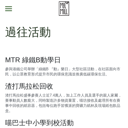
首頁
過往活動
喵坊產品
喵坊服務
再生紙品
MTR 綠鐵B動學日
家居用品
交通方法
MilCycle
參與港鐵公司舉辦「綠鐵B 『動』樂日」大型社區活動，在社區面向市
零售點 Retailers
喵巴士回收車
ABOUT 喵坊
民，以公眾教育形式提升市民的環保意識並推廣低碳環保生活。
渣打馬拉松回收
喵坊網店
參觀喵坊
最新消息
渣打馬拉松盛事參賽人士近7.4萬人，加上工作人員及選手的親人家屬，
學校合作
簡介
我們的使命
賽事動員人數龐大，同時製造許多物資棄置，喵坊接收及處理所有在賽
事中回收的紙容器，包括每位跑手皆獲派的寶礦力紙杯及現場紙包飲品
盒。
報名
綠色教育
聯絡我們
喵巴士中小學到校活動
學校回收計畫
常見問題